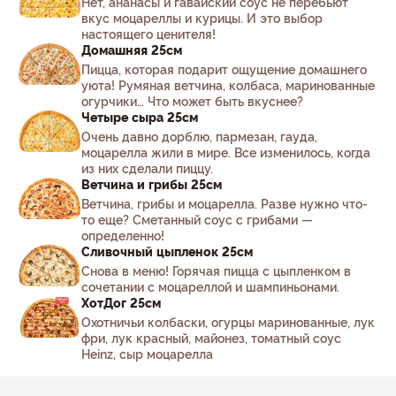
Нет, ананасы и гавайский соус не перебьют
вкус моцареллы и курицы. И это выбор
настоящего ценителя!
Домашняя 25см
Пицца, которая подарит ощущение домашнего
уюта! Румяная ветчина, колбаса, маринованные
огурчики… Что может быть вкуснее?
Четыре сыра 25см
Очень давно дорблю, пармезан, гауда,
моцарелла жили в мире. Все изменилось, когда
из них сделали пиццу.
Ветчина и грибы 25см
Ветчина, грибы и моцарелла. Разве нужно что-
то еще? Сметанный соус с грибами —
определенно!
Сливочный цыпленок 25см
Снова в меню! Горячая пицца с цыпленком в
сочетании с моцареллой и шампиньонами.
ХотДог 25см
Охотничьи колбаски, огурцы маринованные, лук
фри, лук красный, майонез, томатный соус
Heinz, сыр моцарелла