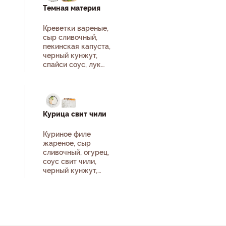
Темная материя
Креветки вареные,
сыр сливочный,
пекинская капуста,
черный кунжут,
спайси соус, лук
зеленый, рис, нори.
Курица свит чили
Куриное филе
жареное, сыр
сливочный, огурец,
соус свит чили,
черный кунжут,
рис, нори.