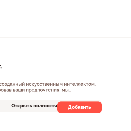
.
 созданный искусственным интеллектом.
овав ваши предпочтения, мы
м «Нейросет». Ничего лишнего. Идеальная
 вашего наслаждения готова!
Открыть полностью
Добавить