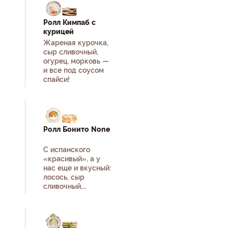
Ролл Кимпаб с
курицей
Жареная курочка,
сыр сливочный,
огурец, морковь —
и все под соусом
спайси!
Ролл Бонито None
С испанского
«красивый», а у
нас еще и вкусный:
лосось, сыр
сливочный,
стружка тунца
бонито.