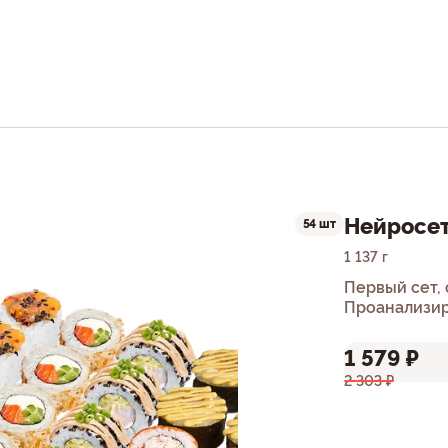
Нейросет
54 шт
1 137 г
Первый сет,
Проанализир
представляе
формула для
1 579 ₽
2 303 ₽