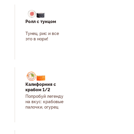
Ролл с тунцом
Тунец, рис и все
это в нори!
Калифорния с
крабом 1/2
Попробуй легенду
на вкус: крабовые
палочки, огурец