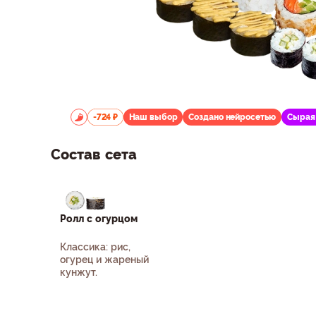
-724 ₽
Наш выбор
Создано нейросетью
Сырая
Состав сета
Ролл с огурцом
Классика: рис,
огурец и жареный
кунжут.