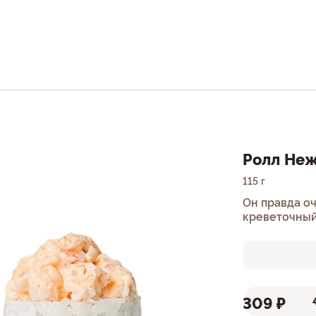
Ролл Неж
115 г
Он правда оч
креветочный
309 ₽