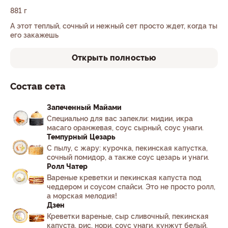
881 г
А этот теплый, сочный и нежный сет просто ждет, когда ты
его закажешь
Открыть полностью
Состав сета
Запеченный Майами
Специально для вас запекли: мидии, икра
масаго оранжевая, соус сырный, соус унаги.
Темпурный Цезарь
С пылу, с жару: курочка, пекинская капустка,
сочный помидор, а также соус цезарь и унаги.
Ролл Чатер
Вареные креветки и пекинская капуста под
чеддером и соусом спайси. Это не просто ролл,
а морская мелодия!
Дзен
Креветки вареные, сыр сливочный, пекинская
капуста, рис, нори, соус унаги, кунжут белый,