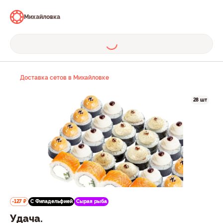
Михайловка
Доставка сетов в Михайловке
28 шт
-127 ₽
С Филадельфией
Сырая рыба
Удача.