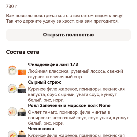
730 г
Вам повезло повстречаться с этим сетом лицом к лицу!
Так что держите удачу за хвост, она вам пригодится.
Открыть полностью
Состав сета
Филадельфия лайт 1/2
Любимая классика: румяный лосось, свежий
огурчик и сливочный сыр.
Сырный страж
Куриное филе жареное, помидоры, пекинская
капуста, соус сырный, унаги соус, кунжут
белый, рис, нори.
Ролл Запеченный морской волк None
Омлет тамаго, помидор, филе минтая в
панировке, чесночный соус, соус унаги, кунжут
белый, рис, нори.
Чесноковка
Куриное филе жареное, помидоры, пекинская